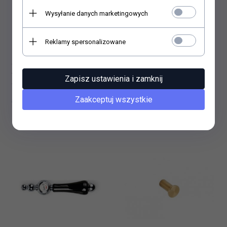
Wysyłanie danych marketingowych
Reklamy spersonalizowane
Quadron KEIRA Steinsteel
Quadron KEIRA Steingran
Zapisz ustawienia i zamknij
dozownik płynu chrom
dozownik płynu szary
MFS1001CR
MFS1001GR
Zaakceptuj wszystkie
54,
00
PLN
55,
00
PLN