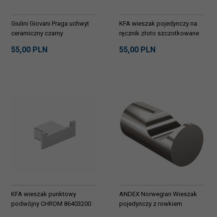
Giulini Giovani Praga uchwyt
KFA wieszak pojedynczy na
ceramiczny czarny
ręcznik złoto szczotkowane
86402031
55,
00
PLN
55,
00
PLN
KFA wieszak punktowy
ANDEX Norwegian Wieszak
podwójny CHROM 86403200
pojedynczy z rowkiem
długość 4 cm 469SG stal