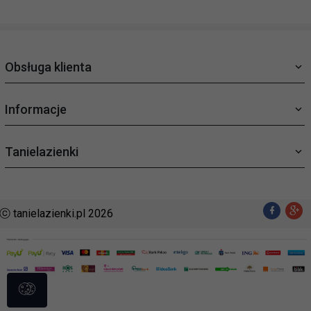
Obsługa klienta
Informacje
Tanielazienki
ⓒ tanielazienki.pl 2026
sklep@tanielazienki.pl