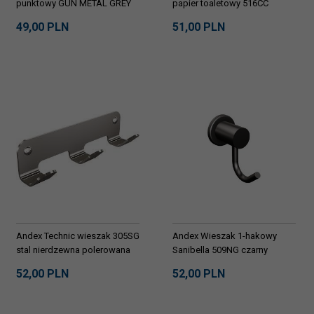
punktowy GUN METAL GREY
papier toaletowy 516CC
86403061
chrom
49,
00
PLN
51,
00
PLN
Andex Technic wieszak 305SG
Andex Wieszak 1-hakowy
stal nierdzewna polerowana
Sanibella 509NG czarny
52,
00
PLN
52,
00
PLN