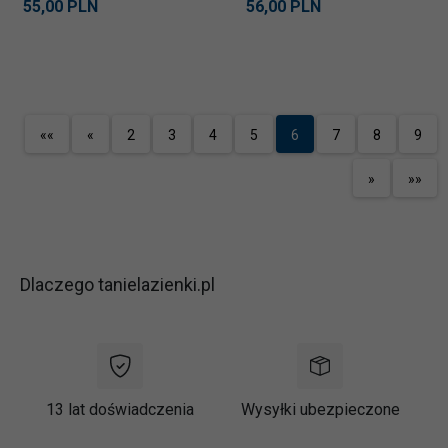
55,
00
PLN
56,
00
PLN
nierdzewna polerowana
««
«
2
3
4
5
6
7
8
9
»
»»
Dlaczego tanielazienki.pl
13 lat doświadczenia
Wysyłki ubezpieczone