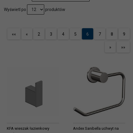
pop
Wyświetl po
produktów
««
«
2
3
4
5
6
7
8
9
»
»»
KFA wieszak łazienkowy
Andex Sanibella uchwyt na