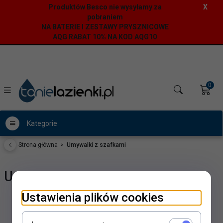
Produktów Besco nie wysyłamy za
X
pobraniem
NA BATERIE I ZESTAWY PRYSZNICOWE
AQG RABAT 10% NA KOD AQG10
0
Kategorie
Strona główna
Umywalki z szafkami
Umywalki z szafkami
Ustawienia plików cookies
Niestety nie znaleziono produktu!