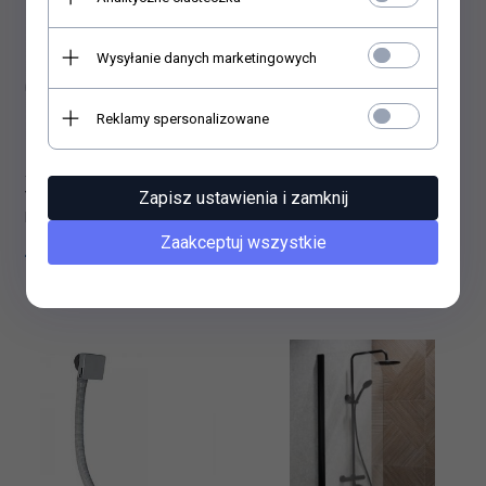
Wysyłanie danych marketingowych
Reklamy spersonalizowane
Zapisz ustawienia i zamknij
Vedo przelew wannowy z
VEDO CLASSIC II Przelew
korkiem KLIK-KLAK i
wannowy z korkiem
napełnianiem przez przelew
automatycznym i funkcją
Zaakceptuj wszystkie
400,
00
PLN
400,
00
PLN
100 CLICK 366C/100/CH
napełniania wanny 57 cm
342A/60/CH chrom