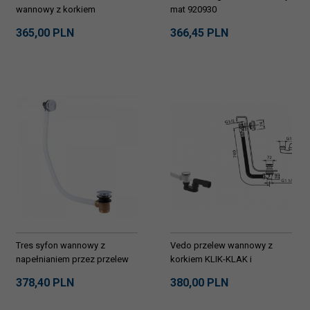
wannowy z korkiem
mat 920930
automatycznym 100 cm
365,
00
PLN
366,
45
PLN
242A/100/BI biały mat
Tres syfon wannowy z
Vedo przelew wannowy z
napełnianiem przez przelew
korkiem KLIK-KLAK i
13453430
napełnianiem przez przelew
378,
40
PLN
380,
00
PLN
70 CLICK 366C/70/CH