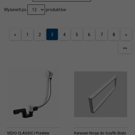
pop
Wyświetl po
produktów
«
1
2
3
4
5
6
7
8
»
»»
VEDO CLASSIC I Przelew
Kerasan Noga do Szafki Biały