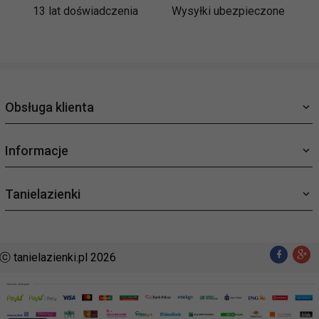
13 lat doświadczenia
Wysyłki ubezpieczone
Obsługa klienta
Informacje
Tanielazienki
ⓒ tanielazienki.pl 2026
sklep@tanielazienki.pl