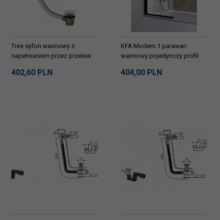
Tres syfon wannowy z
KFA Modern 1 parawan
napełnianiem przez przelew
wannowy pojedynczy profil
13453440
czarny 17006940P
402,
60
PLN
404,
00
PLN