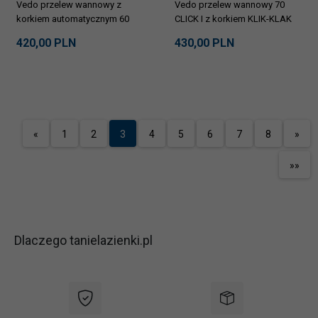
Vedo przelew wannowy z
Vedo przelew wannowy 70
korkiem automatycznym 60
CLICK I z korkiem KLIK-KLAK
MINIMALISTA I 246A/60B
266/70B
420,
00
PLN
430,
00
PLN
bronzo
«
1
2
3
4
5
6
7
8
»
»»
Dlaczego tanielazienki.pl