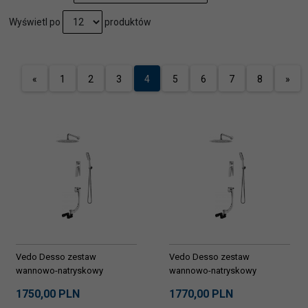
pop
Wyświetl po
produktów
«
1
2
3
4
5
6
7
8
»
Vedo Desso zestaw
Vedo Desso zestaw
wannowo-natryskowy
wannowo-natryskowy
podtynkowy z przelewem
podtynkowy z przelewem
1750,
00
PLN
1770,
00
PLN
wannowym VBD4233/30/CH
wannowym VBD4232/30/CH