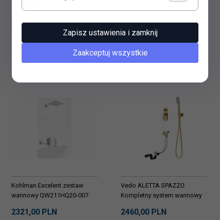
Vedo Desso I zestaw
Vedo ALETTA SPAZZO
wannowy VBD4231/25/CZ
Kompletny system wannowy
Zapisz ustawienia i zamknij
czarny
podtynkowy I
2125,
00
PLN
2290,
00
PLN
VBA5241/SZ szczotkowane
Zaakceptuj wszystkie
złoto
Kohlman Excelent zestaw
Vedo ALETTA SPAZZO
wannowy QW211HQ20-007
Kompletny system wannowy
podtynkowy II
2321,
00
PLN
2460,
00
PLN
VBA5242/SZ szczotkowane