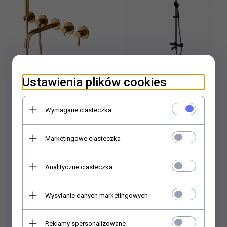
Omnires Y bateria wannowa 5-
Omnires Y zestaw wannowo-
Ustawienia plików cookies
otworowa podtynkowa złoto
prysznicowy natynkowy
szczotkowane Y1237/1GLB
czarny Y1234ALBL WYSYŁKA
1995,
00
PLN
2105,
00
PLN
DARMOWA WYSYŁKA 24H
24H
Wymagane ciasteczka
Marketingowe ciasteczka
Analityczne ciasteczka
Wysyłanie danych marketingowych
Reklamy spersonalizowane