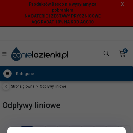
Produktów Besco nie wysyłamy za
X
pobraniem
NA BATERIE I ZESTAWY PRYSZNICOWE
AQG RABAT 10% NA KOD AQG10
0
Kategorie
Strona główna
Odpływy liniowe
Odpływy liniowe
1
2
3
4
5
6
7
8
»