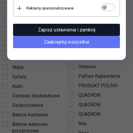
Kerasan
Umywalki z szafkami
Reklamy spersonalizowane
KFA
Wielofunkcyjne
Kludi
Ramiona prysznicowe
Kohlman
Słuchawki
Zapisz ustawienia i zamknij
Kuchinox
Złącza kątowe
Zaakceptuj wszystkie
Lavita
Uchwyty
Marmorin
Drążki
Omnires
Węże
Paffoni Rubinetterie
Syfony
PRODUKT POLSKI
Korki
QUADRON
Zestawy słuchawkowe
QUADRON
Deszczownice
QUADRON
Baterie kuchenne
Rea
Baterie wannowo -
prysznicowe