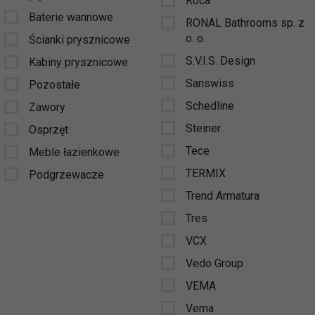
Roca
Baterie wannowe
RONAL Bathrooms sp. z
o. o.
Ścianki prysznicowe
S.V.I.S. Design
Kabiny prysznicowe
Sanswiss
Pozostałe
Schedline
Zawory
Steiner
Osprzęt
Tece
Meble łazienkowe
TERMIX
Podgrzewacze
Trend Armatura
Tres
VCX
Vedo Group
VEMA
Vema