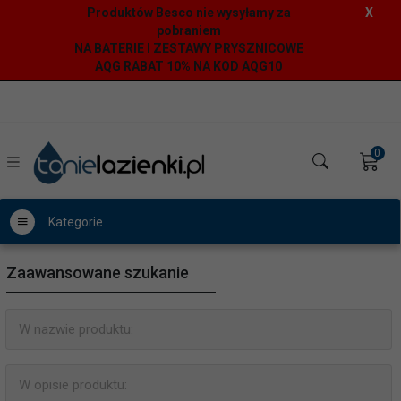
Produktów Besco nie wysyłamy za
X
pobraniem
NA BATERIE I ZESTAWY PRYSZNICOWE
AQG RABAT 10% NA KOD AQG10
0
Kategorie
Zaawansowane szukanie
W nazwie produktu:
W opisie produktu: