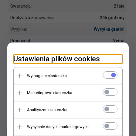
Gwarancja:
2 lata
Realizacja zamówienia:
24h godziny
Wysyłka:
Wysyłka gratis!
Producent:
Vema
Ustawienia plików cookies
Wymagane ciasteczka
Dodaj do koszyka
Marketingowe ciasteczka
Dodaj do porównania
Analityczne ciasteczka
Dodaj do schowka
Wysyłanie danych marketingowych
Zapytaj o produkt
Wydrukuj stronę