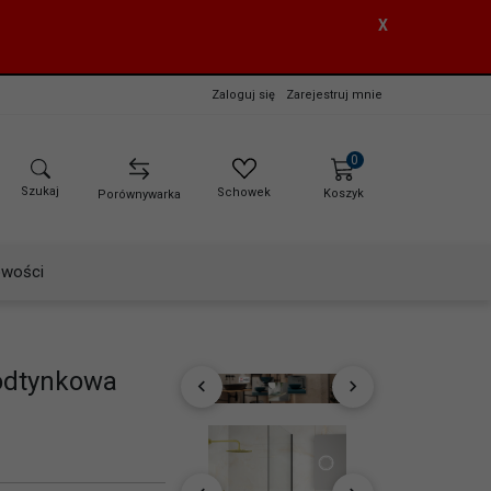
X
Zaloguj się
Zarejestruj mnie
0
Szukaj
Schowek
Koszyk
Porównywarka
wości
podtynkowa