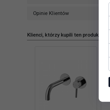
Opinie Klientów
Klienci, którzy kupili ten produkt wyb