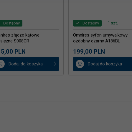
1 szt.
Dostępny
Dostępny
nires złącze kątowe
Omnires syfon umywalkowy
siężne S008CR
ozdobny czarny A186BL
WYSYŁKA 24H
5,
00
PLN
199,
00
PLN
Dodaj do koszyka
Dodaj do koszyka