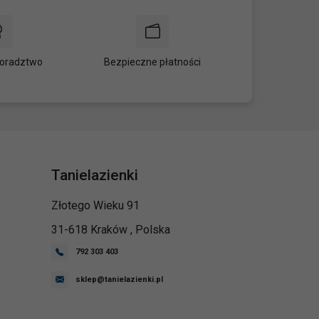
oradztwo
Bezpieczne płatności
Tanielazienki
Złotego Wieku 91
31-618
Kraków
,
Polska
792 303 403
sklep@tanielazienki.pl