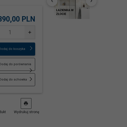
390,
00
PLN
Dodaj do koszyka
Dodaj do porównania
Dodaj do schowka
dukt
Wydrukuj stronę