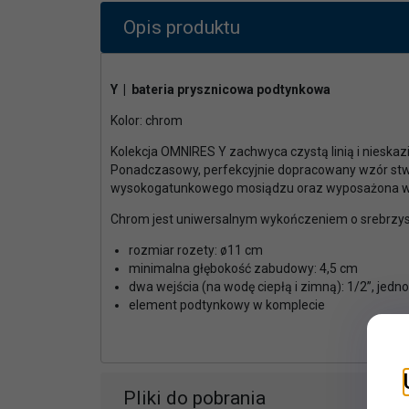
Opis produktu
Y | bateria prysznicowa podtynkowa
Kolor: chrom
Kolekcja OMNIRES Y zachwyca czystą linią i nieskazi
Ponadczasowy, perfekcyjnie dopracowany wzór stw
wysokogatunkowego mosiądzu oraz wyposażona w n
Chrom jest uniwersalnym wykończeniem o srebrzystej 
rozmiar rozety: ø11 cm
minimalna głębokość zabudowy: 4,5 cm
dwa wejścia (na wodę ciepłą i zimną): 1/2”, jedn
element podtynkowy w komplecie
Pliki do pobrania