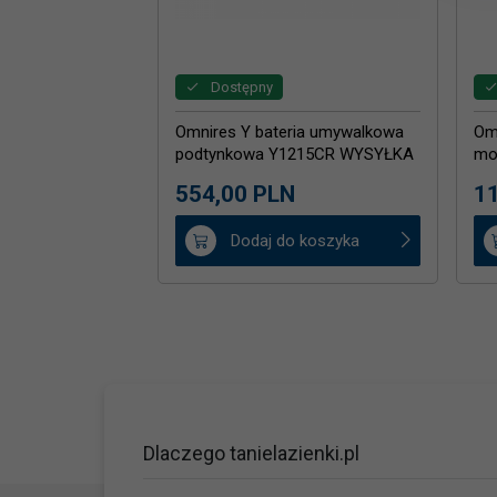
Dostępny
Omnires Y bateria umywalkowa
Om
podtynkowa Y1215CR WYSYŁKA
mo
24H
554,
00
PLN
11
Dodaj do koszyka
Dlaczego tanielazienki.pl