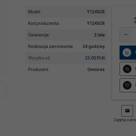
Model:
Y1245CR
Kod producenta:
Y1245CR
Gwarancja:
2 lata
Realizacja zamówienia:
24 godziny
Wysyłka od:
25.00 PLN
Producent:
Omnires
Zapytaj o pro