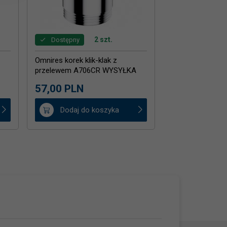
2 szt.
Dostępny
Omnires korek klik-klak z
przelewem A706CR WYSYŁKA
24H
57,
00
PLN
Dodaj do koszyka