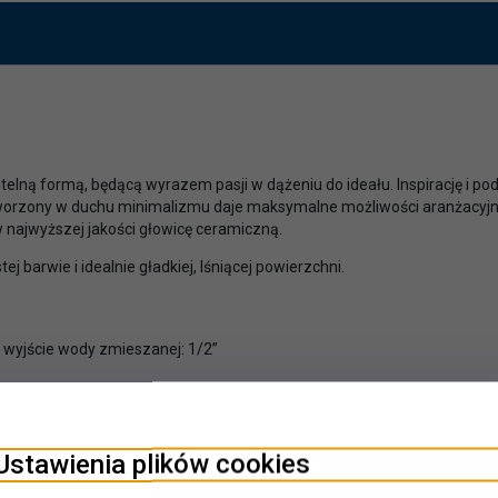
telną formą, będącą wyrazem pasji w dążeniu do ideału. Inspirację i pod
orzony w duchu minimalizmu daje maksymalne możliwości aranżacyjne
ajwyższej jakości głowicę ceramiczną.
barwie i idealnie gładkiej, lśniącej powierzchni.
o wyjście wody zmieszanej: 1/2”
Ustawienia plików cookies