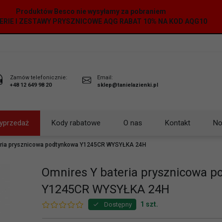
Produktów Besco nie wysyłamy za pobraniem
ERIE I ZESTAWY PRYSZNICOWE AQG RABAT 10% NA KOD AQG10
Zamów telefonicznie:
Email:
+48 12 649 98 20
sklep@tanielazienki.pl
yprzedaż
Kody rabatowe
O nas
Kontakt
No
eria prysznicowa podtynkowa Y1245CR WYSYŁKA 24H
Omnires Y bateria prysznicowa 
Y1245CR WYSYŁKA 24H
1 szt.
Dostępny