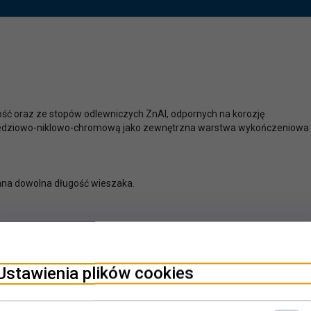
ość oraz ze stopów odlewniczych ZnAl, odpornych na korozję
miedziowo-niklowo-chromową jako zewnętrzna warstwa wykończeniowa
na dowolna długość wieszaka.
Ustawienia plików cookies