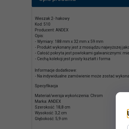
Wieszak 2- hakowy
Kod: 510
Producent: ANDEX
Opis:
- Wymiary: 188 mm x 32 mm x 59 mm
- Produkt wykonany jest z mosiądzu najwyższej jak
- Całość pokryta jest powłokami galwanicznymi: 
- Cechą kolekcji jest prosty kształt i forma
Informacje dodatkowe:
- Na indywidualne zamówienie może zostać wykona
Specyfikacja
Materiał/wersja wykończenia: Chrom
Marka: ANDEX
Szerokość: 18,8 cm
Wysokość: 3,2 cm
Głębokość: 5,9 cm