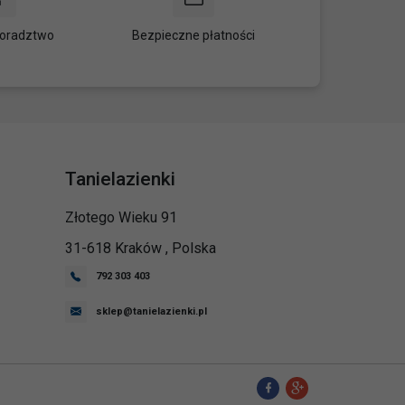
oradztwo
Bezpieczne płatności
Tanielazienki
Złotego Wieku 91
31-618
Kraków
,
Polska
792 303 403
sklep@tanielazienki.pl