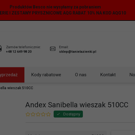
Produktów Besco nie wysyłamy za pobraniem
ERIE I ZESTAWY PRYSZNICOWE AQG RABAT 10% NA KOD AQG10
Zamów telefonicznie:
Email:
+48 12 649 98 20
sklep@tanielazienki.pl
yprzedaż
Kody rabatowe
O nas
Kontakt
No
ella wieszak 510CC
Andex Sanibella wieszak 510CC
Dostępny