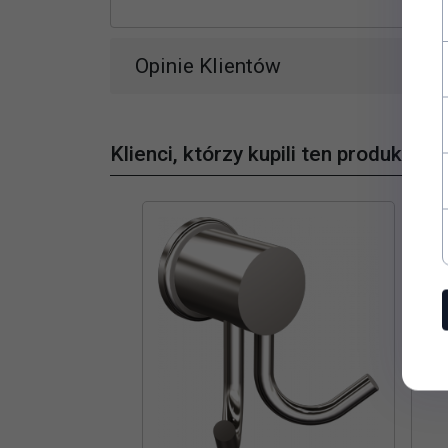
Opinie Klientów
Klienci, którzy kupili ten produkt wyb