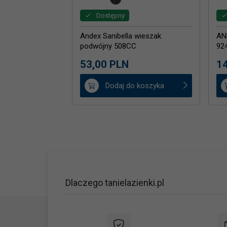
Dostępny
Andex Sanibella wieszak
AN
podwójny 508CC
92
po
53,
00
PLN
14
Dodaj do koszyka
Dlaczego tanielazienki.pl