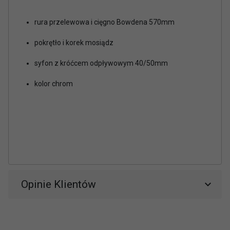
rura przelewowa i cięgno Bowdena 570mm
pokrętło i korek mosiądz
syfon z króćcem odpływowym 40/50mm
kolor chrom
Opinie Klientów