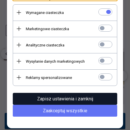
Dodaj do schowka
Wymagane ciasteczka
Marketingowe ciasteczka
Zapytaj o produkt
Wydrukuj stronę
Analityczne ciasteczka
Wysyłanie danych marketingowych
Reklamy spersonalizowane
Zapisz ustawienia i zamknij
Zaakceptuj wszystkie
Opis produktu