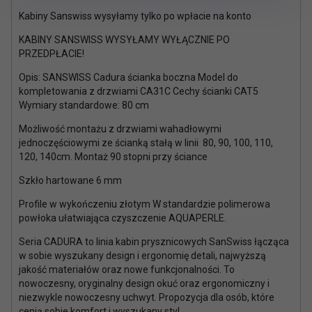
Kabiny Sanswiss wysyłamy tylko po wpłacie na konto
KABINY SANSWISS WYSYŁAMY WYŁĄCZNIE PO
PRZEDPŁACIE!
Opis: SANSWISS Cadura ścianka boczna Model do
kompletowania z drzwiami CA31C Cechy ścianki CAT5
Wymiary standardowe: 80 cm
Możliwość montażu z drzwiami wahadłowymi
jednoczęściowymi ze ścianką stałą w linii 80, 90, 100, 110,
120, 140cm. Montaż 90 stopni przy ściance
Szkło hartowane 6 mm
Profile w wykończeniu złotym W standardzie polimerowa
powłoka ułatwiająca czyszczenie AQUAPERLE.
Seria CADURA to linia kabin prysznicowych SanSwiss łącząca
w sobie wyszukany design i ergonomię detali, najwyższą
jakość materiałów oraz nowe funkcjonalności. To
nowoczesny, oryginalny design okuć oraz ergonomiczny i
niezwykle nowoczesny uchwyt. Propozycja dla osób, które
cenią sobie komfort i wyszukany styl.