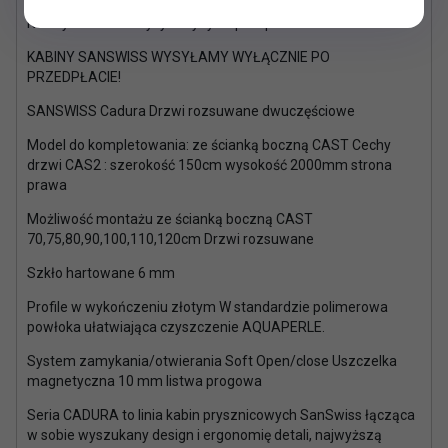
Kabiny Sanswiss wysyłamy tylko po wpłacie na konto
KABINY SANSWISS WYSYŁAMY WYŁĄCZNIE PO
PRZEDPŁACIE!
SANSWISS Cadura Drzwi rozsuwane dwuczęściowe
Model do kompletowania: ze ścianką boczną CAST Cechy
drzwi CAS2 : szerokość 150cm wysokość 2000mm strona
prawa
Możliwość montażu ze ścianką boczną CAST
70,75,80,90,100,110,120cm Drzwi rozsuwane
Szkło hartowane 6 mm
Profile w wykończeniu złotym W standardzie polimerowa
powłoka ułatwiająca czyszczenie AQUAPERLE.
System zamykania/otwierania Soft Open/close Uszczelka
magnetyczna 10 mm listwa progowa
Seria CADURA to linia kabin prysznicowych SanSwiss łącząca
w sobie wyszukany design i ergonomię detali, najwyższą