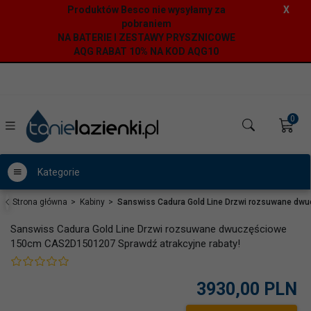
Produktów Besco nie wysyłamy za
X
pobraniem
NA BATERIE I ZESTAWY PRYSZNICOWE
AQG RABAT 10% NA KOD AQG10
0
Kategorie
Strona główna
Kabiny
Sanswiss Cadura Gold Line Drzwi rozsuwane dw
Sanswiss Cadura Gold Line Drzwi rozsuwane dwuczęściowe
150cm CAS2D1501207 Sprawdź atrakcyjne rabaty!
3930,
00
PLN