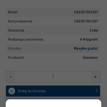
Model:
CAS2D1501207
Kod producenta:
CAS2D1501207
Gwarancja:
2 lata
Realizacja zamówienia:
6-8 tygodni
Wysyłka:
Wysyłka gratis!
Producent:
Sanswiss
Dodaj do koszyka
Dodaj do porównania