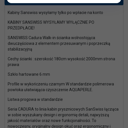
Kabiny Sanswiss wysyłamy tylko po wpłacie na konto
KABINY SANSWISS WYSYŁAMY WYŁĄCZNIE PO
PRZEDPŁACIE!
SANSWISS Cadura Walk-in ścianka wolnostojąca
dwuczęściowa z elementem przesuwanym i poprzeczką
stabilizacyjną
Cechy ścianki : szerokość 180cm wysokość 2000mm strona
prawa
Szkło hartowane 6 mm
Profile w wykończeniu czarnym W standardzie polimerowa
powłoka ułatwiająca czyszczenie AQUAPERLE.
Listwa progowa w standardzie
Seria CADURA to linia kabin prysznicowych SanSwiss łącząca
w sobie wyszukany design i ergonomię detali, najwyższą
jakość materiałów oraz nowe funkcjonalności. To
nowoczesny, oryginalny design okuć oraz ergonomiczny i