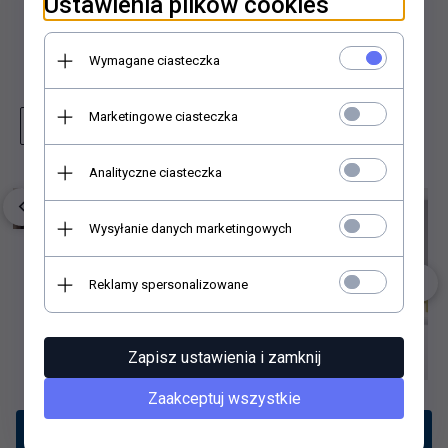
Ustawienia plików cookies
Dodaj do porównania
Dodaj do schowka
Wymagane ciasteczka
Marketingowe ciasteczka
Zapytaj o produkt
Wydrukuj stronę
Analityczne ciasteczka
Wysyłanie danych marketingowych
Reklamy spersonalizowane
Zapisz ustawienia i zamknij
Zaakceptuj wszystkie
Opis produktu