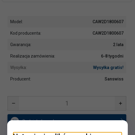
Model:
CAW2D1800607
Kod producenta:
CAW2D1800607
Gwarancja:
2 lata
Realizacja zamówienia:
6-8 tygodni
Wysyłka:
Wysyłka gratis!
Producent:
Sanswiss
Dodaj do koszyka