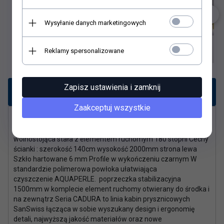
Wysyłanie danych marketingowych
Reklamy spersonalizowane
Zapisz ustawienia i zamknij
Opis produktu
Zaakceptuj wszystkie
KABINY SANSWISS WYSYŁAMY WYŁĄCZNIE PO
PRZEDPŁACIE! SANSWISS Cadura Walk-in ścianka
wolnostojąca stała z elementem ruchomym 180 stopni Cechy
ścianki : szerokość 140cm wysokość 2000mm strona lewa
Szkło hartowane 6 mm Profile w wykończeniu czarnym W
standardzie polimerowa powłoka ułatwiająca
czyszczenie AQUAPERLE. poprzeczka stabilizacyjna
1500mm w komplecie element ruchomy otwierany do środka i
na zewnątrz Seria CADURA to linia kabin prysznicowych
SanSwiss łącząca w sobie wyszukany design i ergonomię
detali, najwyższą jakość materiałów oraz nowe