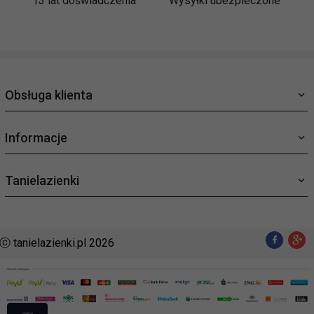
13 lat doświadczenia
Wysyłki ubezpieczone
Obsługa klienta
Informacje
Tanielazienki
ⓒ tanielazienki.pl 2026
sklep@tanielazienki.pl