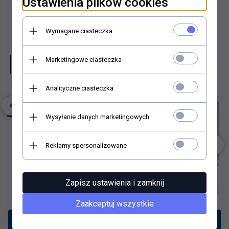
Ustawienia plików cookies
Dodaj do porównania
Dodaj do schowka
Wymagane ciasteczka
Marketingowe ciasteczka
Zapytaj o produkt
Wydrukuj stronę
Analityczne ciasteczka
Wysyłanie danych marketingowych
Reklamy spersonalizowane
Zapisz ustawienia i zamknij
Zaakceptuj wszystkie
Opis produktu