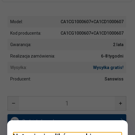
Model:
CA1CG1000607+CA1CD1000607
Kod producenta:
CA1CG1000607+CA1CD1000607
Gwarancja:
2 lata
Realizacja zamówienia:
6-8 tygodni
Wysyłka:
Wysyłka gratis!
Producent:
Sanswiss
Dodaj do koszyka