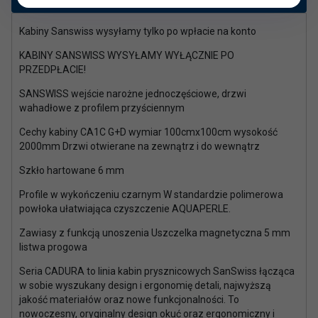
Kabiny Sanswiss wysyłamy tylko po wpłacie na konto
KABINY SANSWISS WYSYŁAMY WYŁĄCZNIE PO
PRZEDPŁACIE!
SANSWISS wejście narożne jednoczęściowe, drzwi
wahadłowe z profilem przyściennym
Cechy kabiny CA1C G+D wymiar 100cmx100cm wysokość
2000mm Drzwi otwierane na zewnątrz i do wewnątrz
Szkło hartowane 6 mm
Profile w wykończeniu czarnym W standardzie polimerowa
powłoka ułatwiająca czyszczenie AQUAPERLE.
Zawiasy z funkcją unoszenia Uszczelka magnetyczna 5 mm
listwa progowa
Seria CADURA to linia kabin prysznicowych SanSwiss łącząca
w sobie wyszukany design i ergonomię detali, najwyższą
jakość materiałów oraz nowe funkcjonalności. To
nowoczesny, oryginalny design okuć oraz ergonomiczny i