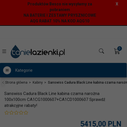
Produktów Besco nie wysyłamy za
X
pobraniem
NA BATERIE I ZESTAWY PRYSZNICOWE
AQG RABAT 10% NA KOD AQG10
0
Kategorie
Strona główna
Kabiny
Sanswiss Cadura Black Line kabina czarna nar
Sanswiss Cadura Black Line kabina czarna narożna
100x100cm CA1CG1000607+CA1CD1000607 Sprawdź
atrakcyjne rabaty!
5415,
00
PLN