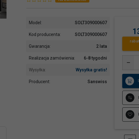
Model:
SOLT309000607
1
Kod producenta:
SOLT309000607
raba
Gwarancja:
2 lata
Realizacja zamówienia:
6-8 tygodni
Wysyłka:
Wysyłka gratis!
Producent:
Sanswiss