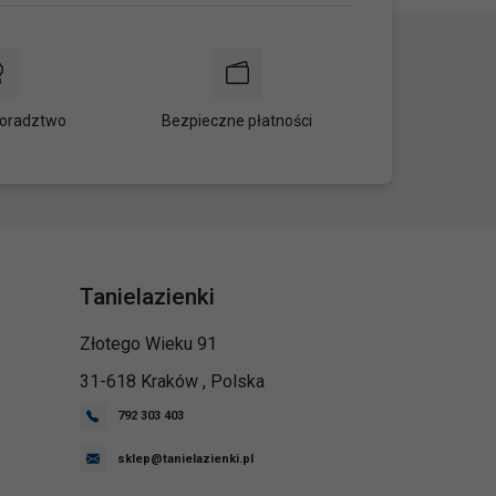
oradztwo
Bezpieczne płatności
Tanielazienki
Złotego Wieku 91
31-618
Kraków
,
Polska
792 303 403
sklep@tanielazienki.pl