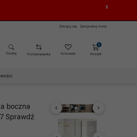
X
Zaloguj się
Zarejestruj mnie
0
Szukaj
Schowek
Koszyk
Porównywarka
wości
ka boczna
07 Sprawdź