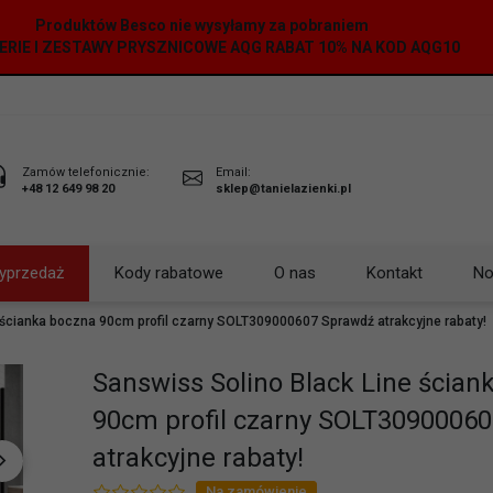
Produktów Besco nie wysyłamy za pobraniem
ERIE I ZESTAWY PRYSZNICOWE AQG RABAT 10% NA KOD AQG10
Zamów telefonicznie:
Email:
+48 12 649 98 20
sklep@tanielazienki.pl
yprzedaż
Kody rabatowe
O nas
Kontakt
No
 ścianka boczna 90cm profil czarny SOLT309000607 Sprawdź atrakcyjne rabaty!
Sanswiss Solino Black Line ścian
90cm profil czarny SOLT3090006
atrakcyjne rabaty!
Na zamówienie