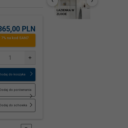
365,
00
PLN
t 7% na kod SAN7
Dodaj do koszyka
Dodaj do porównania
Dodaj do schowka