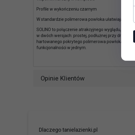
Profile w wykończeniu czarnym
W standardzie polimerowa powłoka ułatwiająca c
SOLINO to połączenie atrakcyjnego wyglądu, prost
w dwóch wersjach: prostej, podłużnej przy drzwiac
hartowanego pokrytego polimerowa powłoką AQUAPER
funkcjonalności w jednym.
Opinie Klientów
Dlaczego tanielazienki.pl