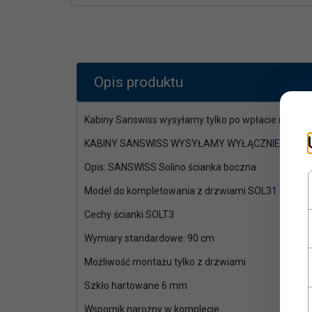
Opis produktu
Kabiny Sanswiss wysyłamy tylko po wpłacie na kon
KABINY SANSWISS WYSYŁAMY WYŁĄCZNIE PO PR
Opis: SANSWISS Solino ścianka boczna
Model do kompletowania z drzwiami SOL31
Cechy ścianki SOLT3
Wymiary standardowe: 90 cm
Możliwość montażu tylko z drzwiami
Szkło hartowane 6 mm
Wspornik narożny w komplecie