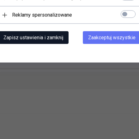
Reklamy spersonalizowane
zyszczenie AQUAPERLE.
ej formy i funkcjonalności. Wykończona eleganckimi, chromowanymi uc
h składanych oraz okrągłej przy modelach z drzwiami otwieranymi. Ser
Zapisz ustawienia i zamknij
Zaakceptuj wszystkie
LE ułatwiającą czyszczenie i zapobiegającą osadzaniu się kamienia.