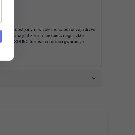
hwytami dostępnymi w zależności od rodzaju drzwi
ia wykonana jest z 6 mm bezpiecznego szkła
 Seria SOLINO to idealna forma i gwarancja