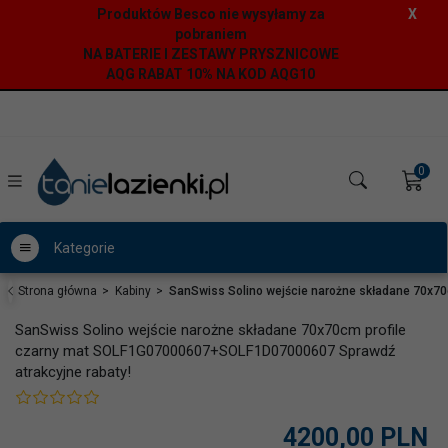
Produktów Besco nie wysyłamy za
X
pobraniem
NA BATERIE I ZESTAWY PRYSZNICOWE
AQG RABAT 10% NA KOD AQG10
0
Kategorie
Strona główna
Kabiny
SanSwiss Solino wejście narożne składane 70x7
SanSwiss Solino wejście narożne składane 70x70cm profile
czarny mat SOLF1G07000607+SOLF1D07000607 Sprawdź
atrakcyjne rabaty!
4200,
00
PLN