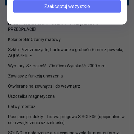
Zaakceptuj wszystkie
Kabiny Sanswiss wysyłamy tylko po wpłacie na konto
KABINY SANSWISS WYSYŁAMY WYŁĄCZNIE PO
PRZEDPŁACIE!
Kolor profili: Czarny matowy
Szkło: Przezroczyste, hartowane o grubości 6 mm z powłoką
AQUAPERLE
Wymiary: Szerokość: 70x70cm Wysokość: 2000 mm
Zawiasy z funkcją unoszenia
Otwierane na zewnątrz i do wewnątrz
Uszczelka magnetyczna
Łatwy montaż
Pasujące produkty: - Listwa progowa S.SOLF.06 (opcjonalnie w
celu zwiększenia szczelności)
SOLINO to połączenie atrakcyjnego wyglądu, prostej formy i