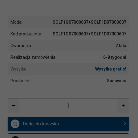
Model:
SOLF1G07000607+SOLF1D07000607
Kod producenta:
SOLF1G07000607+SOLF1D07000607
Gwarancja:
2 lata
Realizacja zamówienia:
6-8 tygodni
Wysyłka:
Wysyłka gratis!
Producent:
Sanswiss
Dodaj do koszyka