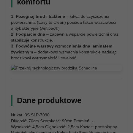
komfortu
1. Pożegnaj brud i bakterie
– łatwa do czyszczenia
powierzchnia (Easy to Clean) posiada także właściwości
antybakteryjne (Antibac®)
2. Podparcie dna
– zapewnia wsparcie powierzchni oraz
stabilizuje konstrukcje.
3. Podwójne warstwy wzmocnienia dna laminatem
żywicznym
– dodatkowo wzmacnia konstrukcje nadając
brodzikowi wytrzymałość i trwałość.
Dane produktowe
Nr kat. 3S.S1P-7090
Długość: 70cm Szerokość: 90cm Promień: -
Wysokość: 4,5cm Głębokość: 2,5cm Kształt: prostokątny
Materiał: akryl sanitarny Kolor: biały Sposób montażu: w