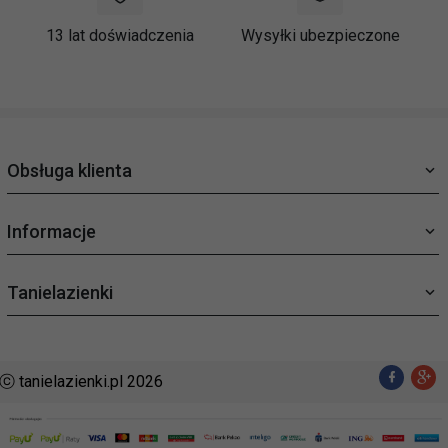
13 lat doświadczenia
Wysyłki ubezpieczone
Obsługa klienta
Informacje
Tanielazienki
ⓒ tanielazienki.pl 2026
sklep@tanielazienki.pl