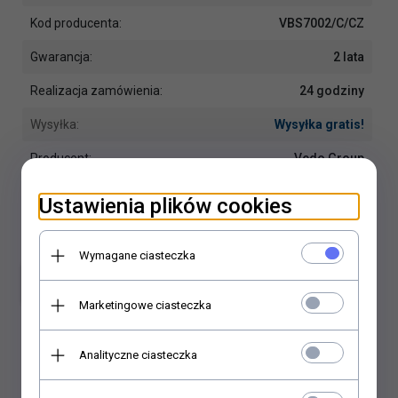
Kod producenta:
VBS7002/C/CZ
Gwarancja:
2 lata
Realizacja zamówienia:
24 godziny
Wysyłka:
Wysyłka gratis!
Producent:
Vedo Group
Ustawienia plików cookies
Wymagane ciasteczka
Dodaj do koszyka
Marketingowe ciasteczka
Dodaj do porównania
Analityczne ciasteczka
Dodaj do schowka