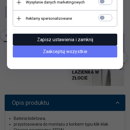
Wysyłanie danych marketingowych
Zapytaj o produkt
Wydrukuj stronę
Reklamy spersonalizowane
Zapisz ustawienia i zamknij
Zaakceptuj wszystkie
Opis produktu
Bateria bidetowa,
przystosowana do montażu z korkiem typu klik-klak
Głowica ceramiczna: SEDAL