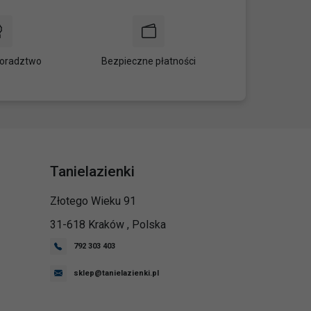
oradztwo
Bezpieczne płatności
Tanielazienki
Złotego Wieku 91
31-618
Kraków
,
Polska
792 303 403
sklep@tanielazienki.pl