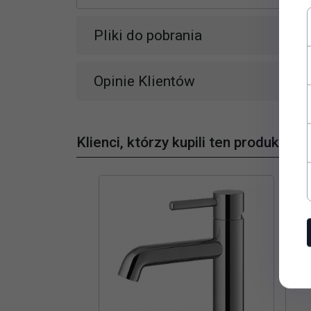
Pliki do pobrania
Opinie Klientów
Klienci, którzy kupili ten produkt wyb