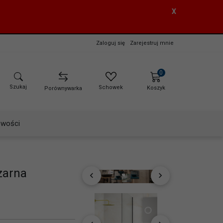
X
Zaloguj się
Zarejestruj mnie
0
Szukaj
Schowek
Koszyk
Porównywarka
wości
zarna