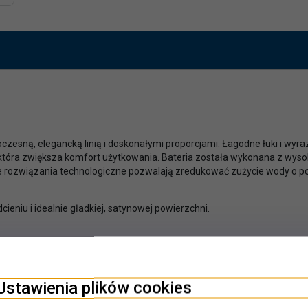
esną, elegancką linią i doskonałymi proporcjami. Łagodne łuki i wyraz
 która zwiększa komfort użytkowania. Bateria została wykonana z w
ne rozwiązania technologiczne pozwalają zredukować zużycie wody o 
eniu i idealnie gładkiej, satynowej powierzchni.
Ustawienia plików cookies