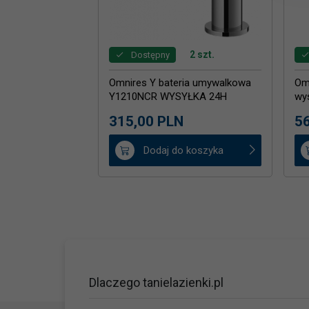
2 szt.
Dostępny
Omnires Y bateria umywalkowa
Om
Y1210NCR WYSYŁKA 24H
wy
MA
315,
00
PLN
56
Dodaj do koszyka
Dlaczego tanielazienki.pl