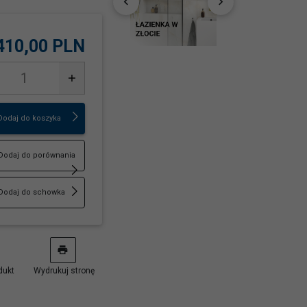
410,
00
PLN
Dodaj do koszyka
Dodaj do porównania
Dodaj do schowka
dukt
Wydrukuj stronę