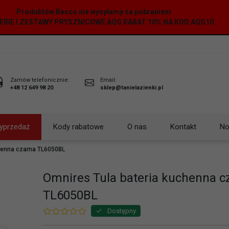
Produktów Besco nie wysyłamy za pobraniem
ERIE I ZESTAWY PRYSZNICOWE AQG RABAT 10% NA KOD AQG10
Zamów telefonicznie:
Email:
+48 12 649 98 20
sklep@tanielazienki.pl
yprzedaż
Kody rabatowe
O nas
Kontakt
No
henna czarna TL6050BL
Omnires Tula bateria kuchenna c
TL6050BL
Dostępny