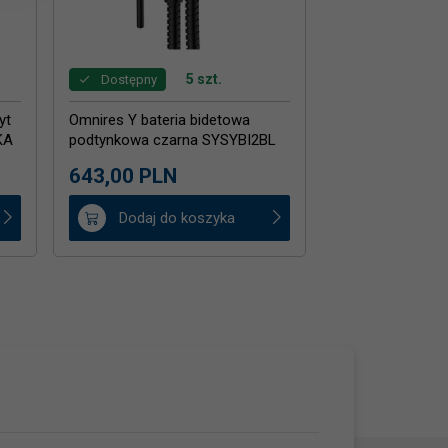
5 szt.
Dostępny
yt
Omnires Y bateria bidetowa
KA
podtynkowa czarna SYSYBI2BL
DARMOWA WYSYŁKA 24H
643,
00
PLN
Dodaj do koszyka