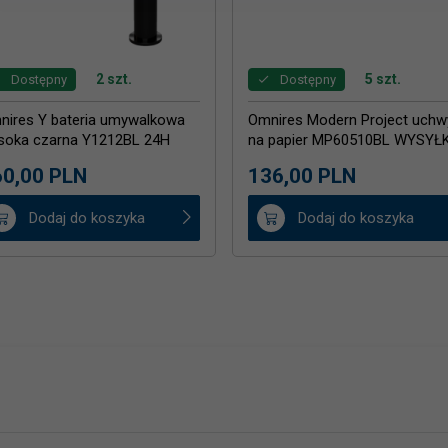
2 szt.
5 szt.
Dostępny
Dostępny
nires Y bateria umywalkowa
Omnires Modern Project uchw
soka czarna Y1212BL 24H
na papier MP60510BL WYSYŁ
GAZYN
24H
0,
00
PLN
136,
00
PLN
Dodaj do koszyka
Dodaj do koszyka