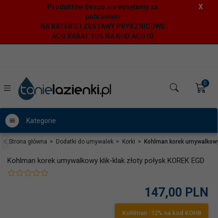
Produktów Besco nie wysyłamy za
X
pobraniem
NA BATERIE I ZESTAWY PRYSZNICOWE
AQG RABAT 10% NA KOD AQG10
0
Kategorie
Strona główna
Dodatki do umywalek
Korki
Kohlman korek umywalkowy 
Kohlman korek umywalkowy klik-klak złoty połysk KOREK EGD
147,
00
PLN
Kohlman -12% na kod KOH8