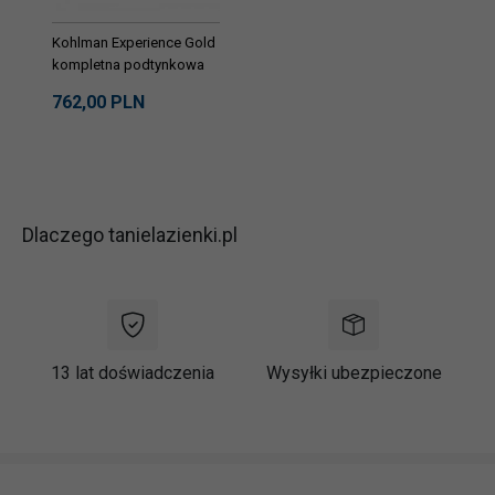
Kohlman Experience Gold
kompletna podtynkowa
bateria umywalkowa złoty
762,
00
PLN
połysk QW180EGD
Dlaczego tanielazienki.pl
13 lat doświadczenia
Wysyłki ubezpieczone