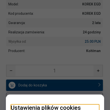
Model:
KOREK EGD
Kod producenta:
KOREK EGD
Gwarancja:
2 lata
Realizacja zamówienia:
24 godziny
Wysyłka od:
25.00 PLN
Producent:
Kohlman
Dodaj do koszyka
Dodaj do porównania
Ustawienia plików cookies