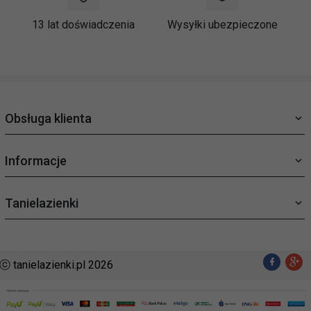
13 lat doświadczenia
Wysyłki ubezpieczone
Obsługa klienta
Informacje
Tanielazienki
ⓒ tanielazienki.pl 2026
sklep@tanielazienki.pl