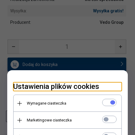
Wysyłka:
Wysyłka gratis!
Producent:
Vedo Group
Dodaj do koszyka
Dodaj do porównania
Ustawienia plików cookies
Dodaj do schowka
Wymagane ciasteczka
Zapytaj o produkt
Wydrukuj stronę
Marketingowe ciasteczka