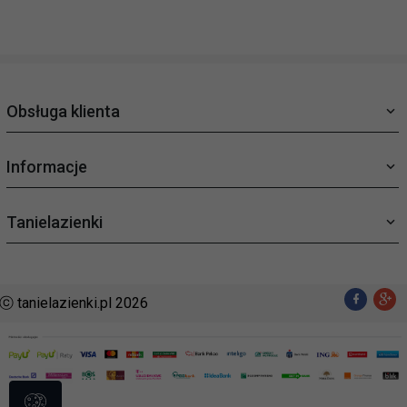
Obsługa klienta
Informacje
Tanielazienki
ⓒ tanielazienki.pl 2026
sklep@tanielazienki.pl