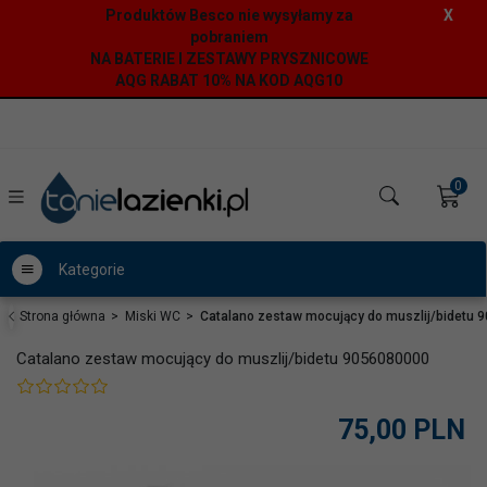
Produktów Besco nie wysyłamy za
X
pobraniem
NA BATERIE I ZESTAWY PRYSZNICOWE
AQG RABAT 10% NA KOD AQG10
0
Kategorie
Strona główna
Miski WC
Catalano zestaw mocujący do muszlij/bidetu 
Catalano zestaw mocujący do muszlij/bidetu 9056080000
75,
00
PLN