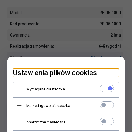
Model:
RE.06.1000
Kod producenta:
RE.06.1000
Gwarancja:
2 lata
Realizacja zamówienia:
6-8 tygodni
Wysyłka:
Wysyłka gratis!
Producent:
Sanswiss
Ustawienia plików cookies
Wymagane ciasteczka
Marketingowe ciasteczka
Dodaj do koszyka
Analityczne ciasteczka
Dodaj do porównania