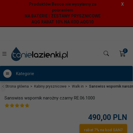
Produktów Besco nie wysyłamy za
X
pobraniem
NA BATERIE I ZESTAWY PRYSZNICOWE
AQG RABAT 10% NA KOD AQG10
0
Kategorie
Strona główna
Kabiny prysznicowe
Walk in
Sanswiss wspornik narożn
Sanswiss wspornik narożny czarny RE.06.1000
490,
00
PLN
rabat 7% na kod SAN7