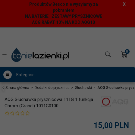
Produktów Besco nie wysyłamy za
X
pobraniem
NA BATERIE I ZESTAWY PRYSZNICOWE
AQG RABAT 10% NA KOD AQG10
0
Kategorie
Strona główna
Dodatki do prysznica
Słuchawki
AQG Słuchawka pryszn
AQG Słuchawka prysznicowa 111G 1 funkcja
Chrom (Granel) 1011G0100
15,
00
PLN