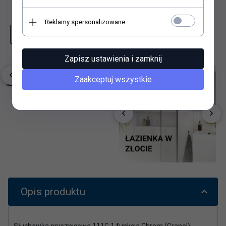
Dodaj do schowka
Reklamy spersonalizowane
Zapytaj o produkt
Wydrukuj stronę
Zapisz ustawienia i zamknij
Zaakceptuj wszystkie
Opis produktu
Słuchawka prysznicowa 111G 1 funkcja Chrom (Granel)