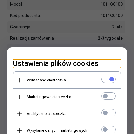
Model:
1011G0100
Kod producenta:
1011G0100
Gwarancja:
2 lata
Realizacja zamówienia:
2-3 tygodnie
Wysyłka od:
25.00 PLN
Producent:
AQG
Ustawienia plików cookies
Wymagane ciasteczka
Marketingowe ciasteczka
Dodaj do koszyka
Analityczne ciasteczka
Dodaj do porównania
Wysyłanie danych marketingowych