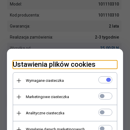
Model:
101110310
Kod producenta:
101110310
Gwarancja:
2 lata
Realizacja zamówienia:
2-3 tygodnie
Wysyłka od:
25.00 PLN
Producent:
AQG
Ustawienia plików cookies
Wymagane ciasteczka
Marketingowe ciasteczka
Dodaj do koszyka
Analityczne ciasteczka
Dodaj do porównania
Wysyłanie danych marketingowych