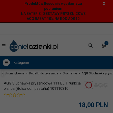
Produktów Besco nie wysyłamy za
X
pobraniem
NA BATERIE I ZESTAWY PRYSZNICOWE
AQG RABAT 10% NA KOD AQG10
0
Kategorie
Strona główna
Dodatki do prysznica
Słuchawki
AQG Słuchawka pryszn
AQG Słuchawka prysznicowa 111 BL 1 funkcja
blanca (Bolsa con pestaña) 101110310
18,
00
PLN