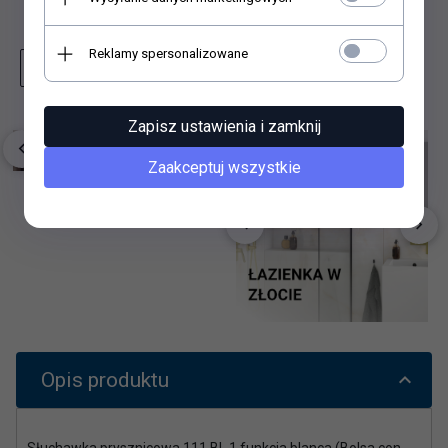
Dodaj do schowka
Reklamy spersonalizowane
Zapytaj o produkt
Wydrukuj stronę
Zapisz ustawienia i zamknij
Zaakceptuj wszystkie
Opis produktu
Słuchawka prysznicowa 111 BL 1 funkcja blanca (Bolsa con