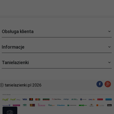
Obsługa klienta
Informacje
Tanielazienki
ⓒ tanielazienki.pl 2026
sklep@tanielazienki.pl