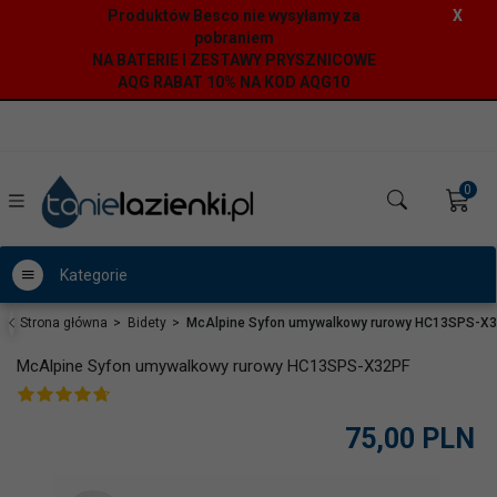
Produktów Besco nie wysyłamy za
X
pobraniem
NA BATERIE I ZESTAWY PRYSZNICOWE
AQG RABAT 10% NA KOD AQG10
0
Kategorie
Strona główna
Bidety
McAlpine Syfon umywalkowy rurowy HC13SPS-X
McAlpine Syfon umywalkowy rurowy HC13SPS-X32PF
75,
00
PLN