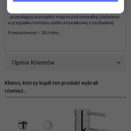
- bez spustu
- pozwalający oszczędzić miejsce pod umywalką (ułatwienie
w przypadku montażu szafki umywalkowej z szufladami).
Przepustowość – 28 l/minu.
Opinie Klientów
Klienci, którzy kupili ten produkt wybrali
również...