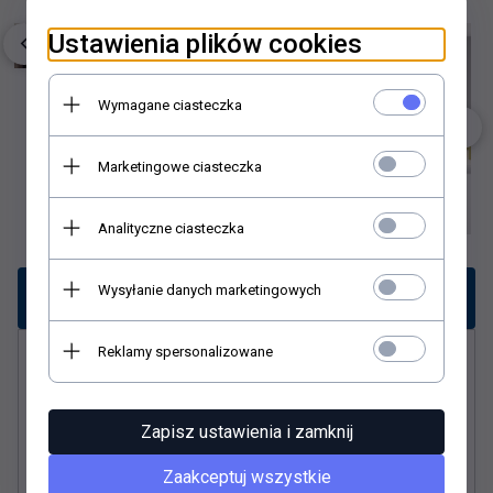
Ustawienia plików cookies
Wymagane ciasteczka
Marketingowe ciasteczka
Analityczne ciasteczka
Wysyłanie danych marketingowych
Opis produktu
Reklamy spersonalizowane
McAlpine Syfon umywalkowy rurowy HC13SPS-
X32PF
Zapisz ustawienia i zamknij
Syfon umywalkowy rurowy 1.1/4″x32mm
Zaakceptuj wszystkie
- z rewizją