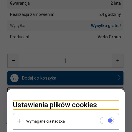
Gwarancja:
2 lata
Realizacja zamówienia:
24 godziny
Wysyłka:
Wysyłka gratis!
Producent:
Vedo Group
Dodaj do koszyka
Dodaj do porównania
Ustawienia plików cookies
Dodaj do schowka
Wymagane ciasteczka
Zapytaj o produkt
Wydrukuj stronę