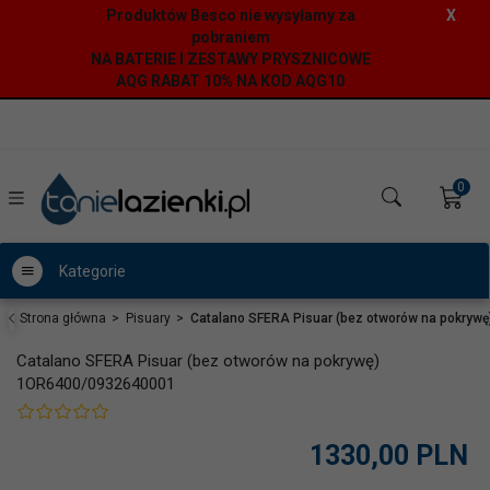
Produktów Besco nie wysyłamy za
X
pobraniem
NA BATERIE I ZESTAWY PRYSZNICOWE
AQG RABAT 10% NA KOD AQG10
0
Kategorie
Strona główna
Pisuary
Catalano SFERA Pisuar (bez otworów na pokry
Catalano SFERA Pisuar (bez otworów na pokrywę)
1OR6400/0932640001
1330,
00
PLN