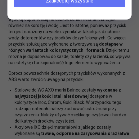
Zaakceptuj wszystkie
łazienkach. Jest to materiał
wytrzymały
i
odporny
na
działanie różnych czynników atmosferycznych. Przyciski
spłukujące BALNEO (OXO, EXO, LXO ) charakteryzuje się także
wysoką odpornością na uszkodzenia mechaniczne, jak
również na korozję i wodę. Jest to istotne, ponieważ przycisk
ten jest narażony na wiele czynników, takich jak działanie
wody, detergentów czy środków dezynfekcyjnych. Co więcej,
przyciski spłukujące wykonane z tworzywa są
dostępne w
różnych wariantach kolorystycznych i formach
. Dzięki temu
można je dopasować do każdej toalety czy łazienki, co wpływa
na estetykę i funkcjonalność tego elementu wyposażenia.
Oprócz powszechnie dostępnych przycisków wykonanych z
ABS warto zwrócić uwagę na przyciski:
Stalowe do WC AXO marki Balneo zostały
wykonane z
najwyższej jakości stali nierdzewnej
dostępne w
kolorystyce Inox, Chrom, Gold, Black. W przypadku tego
rodzaju materiału należy zachować ostrożność przy
czyszczeniu. Należy używać miękkiego czyściwa i bardzo
delikatnych środków czystości.
Akrylowe IXO dzięki materiałowi z jakiego zostały
wykonane są
trwałe, odporne na zarysowania oraz łatwe