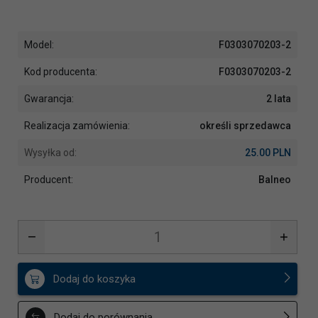
Model:
F0303070203-2
Kod producenta:
F0303070203-2
Gwarancja:
2 lata
Realizacja zamówienia:
określi sprzedawca
Wysyłka od:
25.00 PLN
Producent:
Balneo
Dodaj do koszyka
Dodaj do porównania