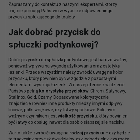
Zapraszamy do kontaktu z naszymi ekspertami, którzy
chętnie pomogą Państwu w wyborze odpowiedniego
przycisku spłukującego do toalety.
Jak dobrać przycisk do
spłuczki podtynkowej?
Dobór przycisku do spłuczki podtynkowej jest bardzo ważny,
ponieważ wpływa na wygodę użytkowania oraz estetykę
łazienki. Przede wszystkim należy zwrócić uwagę na kolor
przycisku, który powinien być w zgodzie z pozostałymi
elementami wystroju łazienki. W naszej ofercie znajdziecie
Państwo pełną
kolorystykę przycisków
: Chrom, Satynowy,
Stal Inox, Gold, Czarny. Dopasowane kolorystycznie
znajdziecie również inne produkty miedzy innymi odpływy
liniowe, półki wnękowe, czy listwy spadkowe. Kolejnym
ważnym czynnikiem jest
wielkość przycisku
, który powinien
być łatwy do obsługi nawet dla osób o słabszej sile nacisku.
Warto także zwrócić uwagę na
rodzaj przycisku
– czy będzie
to tradycyjny przycisk dwudzielny, czy jednodzielny, czy może