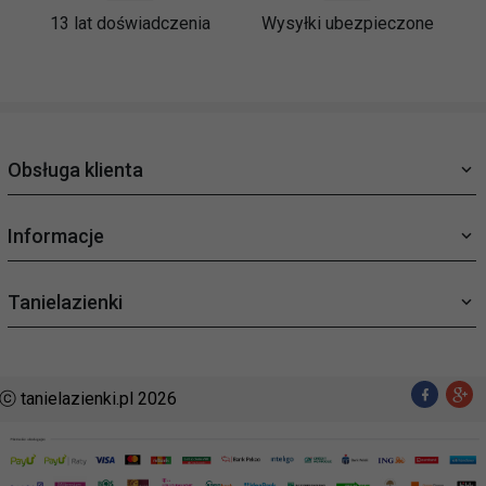
13 lat doświadczenia
Wysyłki ubezpieczone
Obsługa klienta
Informacje
Tanielazienki
ⓒ tanielazienki.pl 2026
sklep@tanielazienki.pl