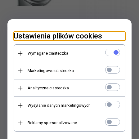
Hatria Dolcevita Deska
Hatria You&Me Deska
Ustawienia plików cookies
sedesowa wolnoopadająca
sedesowa wolnoopadająca
biała YXXR01
biała YXXZ01
796,
00
PLN
830,
00
PLN
Wymagane ciasteczka
Marketingowe ciasteczka
Analityczne ciasteczka
Wysyłanie danych marketingowych
Reklamy spersonalizowane