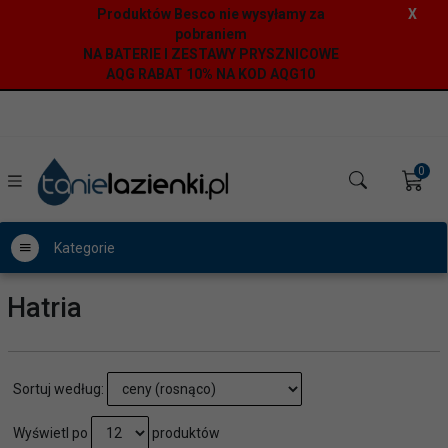
Produktów Besco nie wysyłamy za
X
pobraniem
NA BATERIE I ZESTAWY PRYSZNICOWE
AQG RABAT 10% NA KOD AQG10
0
Kategorie
Hatria
sort
Sortuj według:
pop
Wyświetl po
produktów