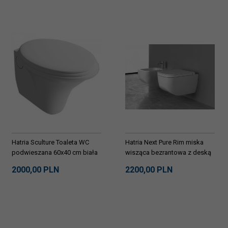
Hatria Sculture Toaleta WC
Hatria Next Pure Rim miska
podwieszana 60x40 cm biała
wisząca bezrantowa z deską
YXKN01
wolnoopadającą Y1F1+Y1F3
2000,
00
PLN
2200,
00
PLN